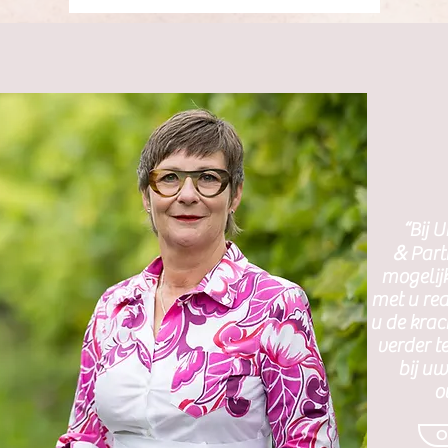
“Bij 
&
Part
mogelij
met u rea
u de krac
verder t
bij u
o
O