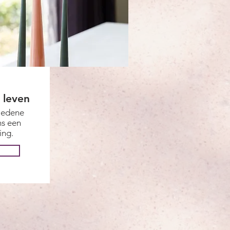
 leven
ledene
ns een
ing.