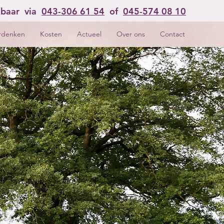
kbaar via
043-306 61 54
of
045-574 08 10
rdenken
Kosten
Actueel
Over ons
Contact