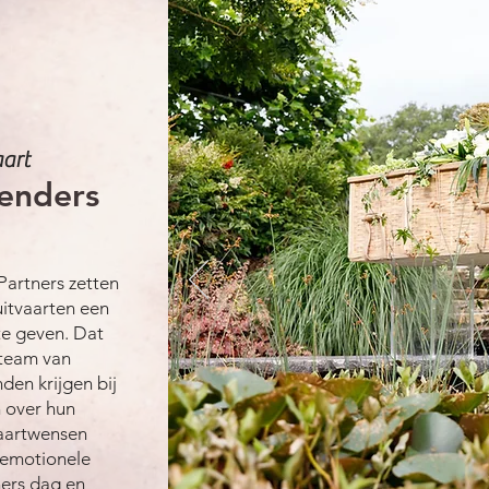
aart
Penders
Partners zetten
uitvaarten een
te geven. Dat
 team van
en krijgen bij
n over hun
vaartwensen
 emotionele
ners dag en